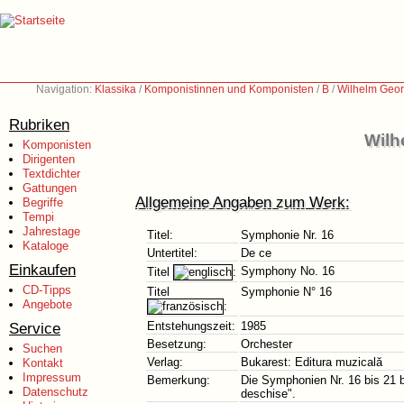
Navigation:
Klassika
/
Komponistinnen und Komponisten
/
B
/
Wilhelm Geor
Rubriken
Wilh
Komponisten
Dirigenten
Textdichter
Gattungen
Allgemeine Angaben zum Werk:
Begriffe
Tempi
Jahrestage
Titel:
Symphonie Nr. 16
Kataloge
Untertitel:
De ce
Einkaufen
Symphony No. 16
Titel
:
CD-Tipps
Titel
Symphonie N° 16
Angebote
:
Service
Entstehungszeit:
1985
Besetzung:
Orchester
Suchen
Verlag:
Bukarest: Editura muzicală
Kontakt
Impressum
Bemerkung:
Die Symphonien Nr. 16 bis 21 
Datenschutz
deschise".