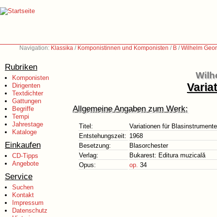
Navigation:
Klassika
/
Komponistinnen und Komponisten
/
B
/
Wilhelm Geor
Rubriken
Wilh
Komponisten
Varia
Dirigenten
Textdichter
Gattungen
Allgemeine Angaben zum Werk:
Begriffe
Tempi
Jahrestage
Titel:
Variationen für Blasinstrumente
Kataloge
Entstehungszeit:
1968
Einkaufen
Besetzung:
Blasorchester
Verlag:
Bukarest: Editura muzicală
CD-Tipps
Angebote
Opus:
op.
34
Service
Suchen
Kontakt
Impressum
Datenschutz