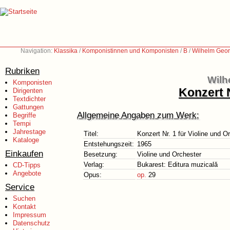
Navigation:
Klassika
/
Komponistinnen und Komponisten
/
B
/
Wilhelm Geor
Rubriken
Wilh
Komponisten
Konzert N
Dirigenten
Textdichter
Gattungen
Allgemeine Angaben zum Werk:
Begriffe
Tempi
Jahrestage
Titel:
Konzert Nr. 1 für Violine und O
Kataloge
Entstehungszeit:
1965
Einkaufen
Besetzung:
Violine und Orchester
Verlag:
Bukarest: Editura muzicală
CD-Tipps
Angebote
Opus:
op.
29
Service
Suchen
Kontakt
Impressum
Datenschutz