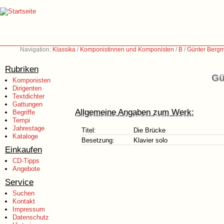
Navigation:
Klassika
/
Komponistinnen und Komponisten
/
B
/
Günter Berg
Rubriken
Gü
Komponisten
Dirigenten
Textdichter
Gattungen
Allgemeine Angaben zum Werk:
Begriffe
Tempi
Jahrestage
Titel:
Die Brücke
Kataloge
Besetzung:
Klavier solo
Einkaufen
CD-Tipps
Angebote
Service
Suchen
Kontakt
Impressum
Datenschutz