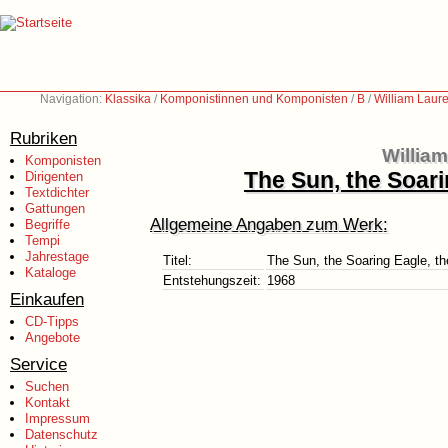
Navigation:
Klassika
/
Komponistinnen und Komponisten
/
B
/
William Laur
Rubriken
Willia
Komponisten
The Sun, the Soari
Dirigenten
Textdichter
Gattungen
Allgemeine Angaben zum Werk:
Begriffe
Tempi
Jahrestage
Titel:
The Sun, the Soaring Eagle, th
Kataloge
Entstehungszeit:
1968
Einkaufen
CD-Tipps
Angebote
Service
Suchen
Kontakt
Impressum
Datenschutz