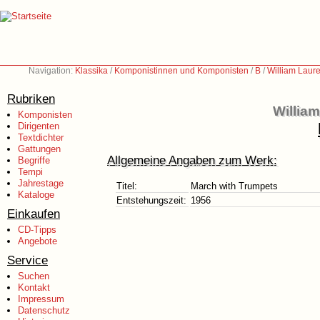
Navigation:
Klassika
/
Komponistinnen und Komponisten
/
B
/
William Laur
Rubriken
Willia
Komponisten
Dirigenten
Textdichter
Gattungen
Allgemeine Angaben zum Werk:
Begriffe
Tempi
Jahrestage
Titel:
March with Trumpets
Kataloge
Entstehungszeit:
1956
Einkaufen
CD-Tipps
Angebote
Service
Suchen
Kontakt
Impressum
Datenschutz