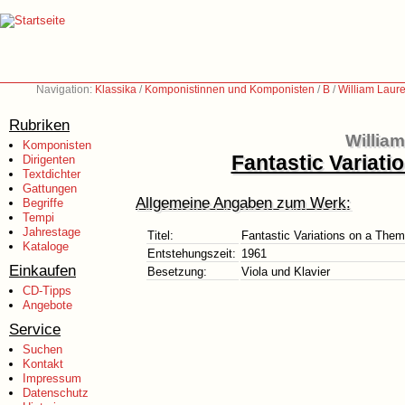
Navigation:
Klassika
/
Komponistinnen und Komponisten
/
B
/
William Laur
Rubriken
Willia
Komponisten
Fantastic Variati
Dirigenten
Textdichter
Gattungen
Allgemeine Angaben zum Werk:
Begriffe
Tempi
Jahrestage
Titel:
Fantastic Variations on a Them
Kataloge
Entstehungszeit:
1961
Einkaufen
Besetzung:
Viola und Klavier
CD-Tipps
Angebote
Service
Suchen
Kontakt
Impressum
Datenschutz