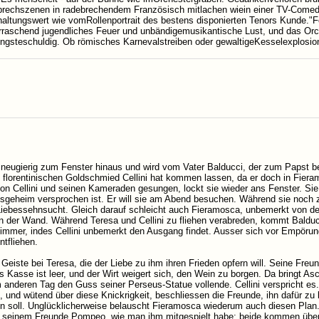
prechszenen in radebrechendem Französisch mitlachen wiein einer TV-Comedy
altungswert wie vomRollenportrait des bestens disponierten Tenors Kunde."F
rraschend jugendliches Feuer und unbändigemusikantische Lust, und das Orche
ingsteschuldig. Ob römisches Karnevalstreiben oder gewaltigeKesselexplosion
 neugierig zum Fenster hinaus und wird vom Vater Balducci, der zum Papst b
 florentinischen Goldschmied Cellini hat kommen lassen, da er doch in Fieram
on Cellini und seinen Kameraden gesungen, lockt sie wieder ans Fenster. Sie
insgeheim versprochen ist. Er will sie am Abend besuchen. Während sie noch z
 Liebessehnsucht. Gleich darauf schleicht auch Fieramosca, unbemerkt von den
 der Wand. Während Teresa und Cellini zu fliehen verabreden, kommt Balduc
immer, indes Cellini unbemerkt den Ausgang findet. Ausser sich vor Empörung,
tfliehen.
im Geiste bei Teresa, die der Liebe zu ihm ihren Frieden opfern will. Seine 
is Kasse ist leer, und der Wirt weigert sich, den Wein zu borgen. Da bringt
um anderen Tag den Guss seiner Perseus-Statue vollende. Cellini verspricht e
nd wütend über diese Knickrigkeit, beschliessen die Freunde, ihn dafür z
n soll. Unglücklicherweise belauscht Fieramosca wiederum auch diesen Plan
 seinem Freunde Pompeo, wie man ihm mitgespielt habe; beide kommen überein