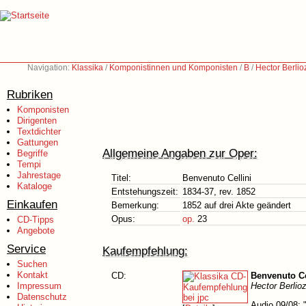
Navigation:
Klassika
/
Komponistinnen und Komponisten
/
B
/
Hector Berlio
Rubriken
Komponisten
Dirigenten
Textdichter
Gattungen
Allgemeine Angaben zur Oper:
Begriffe
Tempi
Jahrestage
Titel:
Benvenuto Cellini
Kataloge
Entstehungszeit:
1834-37, rev. 1852
Einkaufen
Bemerkung:
1852 auf drei Akte geändert
Opus:
op.
23
CD-Tipps
Angebote
Service
Kaufempfehlung:
Suchen
Kontakt
CD:
Benvenuto Ce
Impressum
Hector Berlio
Datenschutz
Audio 09/08: 