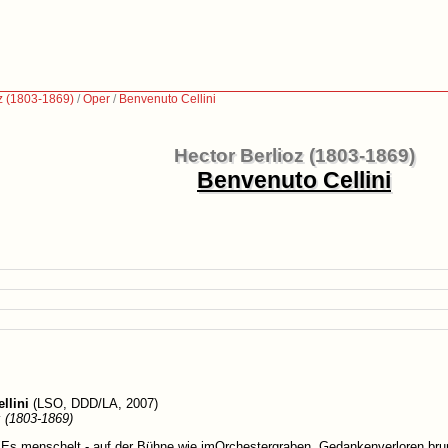
z (1803-1869)
/
Oper
/
Benvenuto Cellini
Hector Berlioz (1803-1869)
Benvenuto Cellini
llini
(LSO, DDD/LA, 2007)
z (1803-1869)
"Es menschelt - auf der Bühne wie imOrchestergraben. Gedankenverloren brum