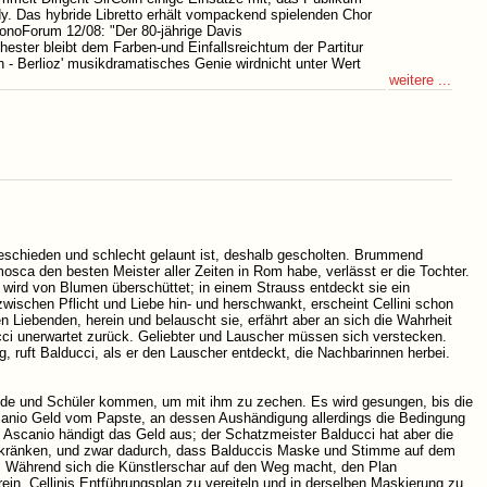
. Das hybride Libretto erhält vompackend spielenden Chor
onoForum 12/08: "Der 80-jährige Davis
ster bleibt dem Farben-und Einfallsreichtum der Partitur
 - Berlioz' musikdramatisches Genie wirdnicht unter Wert
weitere ...
eschieden und schlecht gelaunt ist, deshalb gescholten. Brummend
osca den besten Meister aller Zeiten in Rom habe, verlässt er die Tochter.
 wird von Blumen überschüttet; in einem Strauss entdeckt sie ein
wischen Pflicht und Liebe hin- und herschwankt, erscheint Cellini schon
 Liebenden, herein und belauscht sie, erfährt aber an sich die Wahrheit
ci unerwartet zurück. Geliebter und Lauscher müssen sich verstecken.
 ruft Balducci, als er den Lauscher entdeckt, die Nachbarinnen herbei.
Freunde und Schüler kommen, um mit ihm zu zechen. Es wird gesungen, bis die
 Ascanio Geld vom Papste, an dessen Aushändigung allerdings die Bedingung
s. Ascanio händigt das Geld aus; der Schatzmeister Balducci hat aber die
u kränken, und zwar dadurch, dass Balduccis Maske und Stimme auf dem
. Während sich die Künstlerschar auf den Weg macht, den Plan
, Cellinis Entführungsplan zu vereiteln und in derselben Maskierung zu