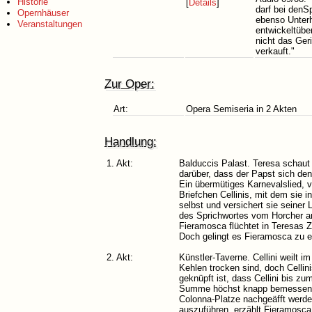
Historie
[
Details
]
darf bei denS
Opernhäuser
ebenso Unterh
Veranstaltungen
entwickeltübe
nicht das Ger
verkauft."
Zur Oper:
Art:
Opera Semiseria in 2 Akten
Handlung:
1. Akt:
Balduccis Palast. Teresa schaut
darüber, dass der Papst sich den
Ein übermütiges Karnevalslied, v
Briefchen Cellinis, mit dem sie 
selbst und versichert sie seiner
des Sprichwortes vom Horcher an
Fieramosca flüchtet in Teresas Z
Doch gelingt es Fieramosca zu en
2. Akt:
Künstler-Taverne. Cellini weilt 
Kehlen trocken sind, doch Cellin
geknüpft ist, dass Cellini bis z
Summe höchst knapp bemessen, u
Colonna-Platze nachgeäfft werde
auszuführen, erzählt Fieramosca