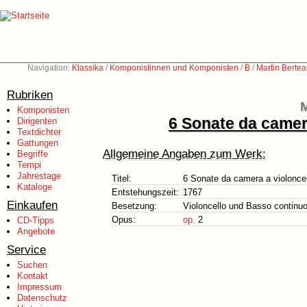
Navigation:
Klassika
/
Komponistinnen und Komponisten
/
B
/
Martin Berte
Rubriken
M
Komponisten
6 Sonate da camera
Dirigenten
Textdichter
Gattungen
Allgemeine Angaben zum Werk:
Begriffe
Tempi
Jahrestage
Titel:
6 Sonate da camera a violoncel
Kataloge
Entstehungszeit:
1767
Einkaufen
Besetzung:
Violoncello und Basso continu
Opus:
op.
2
CD-Tipps
Angebote
Service
Suchen
Kontakt
Impressum
Datenschutz