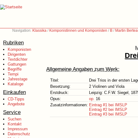
Navigation:
Klassika
/
Komponistinnen und Komponisten
/
B
/
Martin Berte
Rubriken
M
Komponisten
Drei
Dirigenten
Textdichter
Gattungen
Allgemeine Angaben zum Werk:
Begriffe
Tempi
Jahrestage
Titel:
Drei Trios in der ersten Lag
Kataloge
Besetzung:
2 Violinen und Viola
Einkaufen
Erstdruck:
Leipzig: C.F.W. Siegel, 187
Opus:
op.
16
CD-Tipps
Angebote
Zusatzinformationen:
Eintrag #1 bei IMSLP
Eintrag #2 bei IMSLP
Service
Eintrag #3 bei IMSLP
Suchen
Kontakt
Impressum
Datenschutz