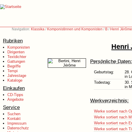
Navigation:
Klassika
/
Komponistinnen und Komponisten
/
B
/
Henri Jérôme
Rubriken
Henri 
Komponisten
Dirigenten
Textdichter
Persönliche Daten:
Gattungen
Begriffe
Tempi
Geburtstag:
28. 
Jahrestage
in L
Kataloge
Todestag:
30.
in M
Einkaufen
CD-Tipps
Angebote
Werkverzeichnis:
Service
Werke sortiert nach O
Suchen
Werke sortiert nach M
Kontakt
Werke sortiert nach E
Impressum
Datenschutz
Werke sortiert nach Ti