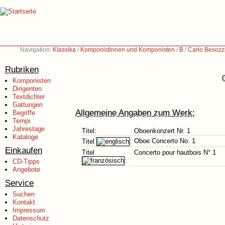
Navigation:
Klassika
/
Komponistinnen und Komponisten
/
B
/
Carlo Besozz
Rubriken
Komponisten
Dirigenten
Textdichter
Gattungen
Allgemeine Angaben zum Werk:
Begriffe
Tempi
Jahrestage
Titel:
Oboenkonzert Nr. 1
Kataloge
Oboe Concerto No. 1
Titel
:
Einkaufen
Titel
Concerto pour hautbois N° 1
:
CD-Tipps
Angebote
Service
Suchen
Kontakt
Impressum
Datenschutz