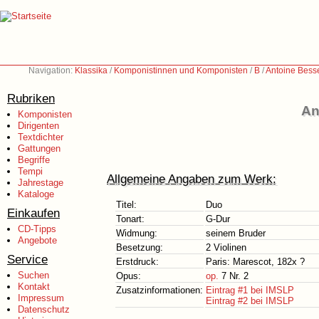
Navigation:
Klassika
/
Komponistinnen und Komponisten
/
B
/
Antoine Bess
Rubriken
An
Komponisten
Dirigenten
Textdichter
Gattungen
Begriffe
Tempi
Allgemeine Angaben zum Werk:
Jahrestage
Kataloge
Titel:
Duo
Einkaufen
Tonart:
G-Dur
CD-Tipps
Widmung:
seinem Bruder
Angebote
Besetzung:
2 Violinen
Service
Erstdruck:
Paris: Marescot, 182x ?
Suchen
Opus:
op.
7 Nr. 2
Kontakt
Zusatzinformationen:
Eintrag #1 bei IMSLP
Impressum
Eintrag #2 bei IMSLP
Datenschutz