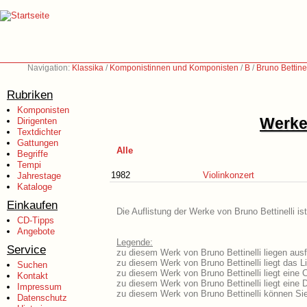
Navigation:
Klassika
/
Komponistinnen und Komponisten
/
B
/
Bruno Bettine
Rubriken
Komponisten
Werke 
Dirigenten
Textdichter
Gattungen
Alle
Begriffe
Tempi
1982
Violinkonzert
Jahrestage
Kataloge
Einkaufen
Die Auflistung der Werke von Bruno Bettinelli i
CD-Tipps
Angebote
Legende:
Service
zu diesem Werk von Bruno Bettinelli liegen ausf
zu diesem Werk von Bruno Bettinelli liegt das Li
Suchen
zu diesem Werk von Bruno Bettinelli liegt eine
Kontakt
zu diesem Werk von Bruno Bettinelli liegt ein
Impressum
zu diesem Werk von Bruno Bettinelli können Sie
Datenschutz