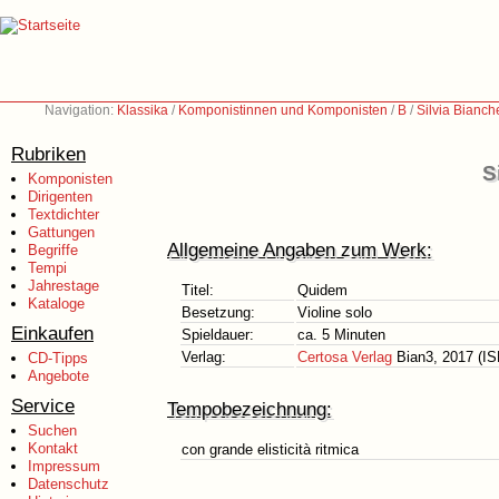
Navigation:
Klassika
/
Komponistinnen und Komponisten
/
B
/
Silvia Bianch
Rubriken
S
Komponisten
Dirigenten
Textdichter
Gattungen
Allgemeine Angaben zum Werk:
Begriffe
Tempi
Jahrestage
Titel:
Quidem
Kataloge
Besetzung:
Violine solo
Einkaufen
Spieldauer:
ca. 5 Minuten
Verlag:
Certosa Verlag
Bian3, 2017 (IS
CD-Tipps
Angebote
Service
Tempobezeichnung:
Suchen
Kontakt
con grande elisticità ritmica
Impressum
Datenschutz