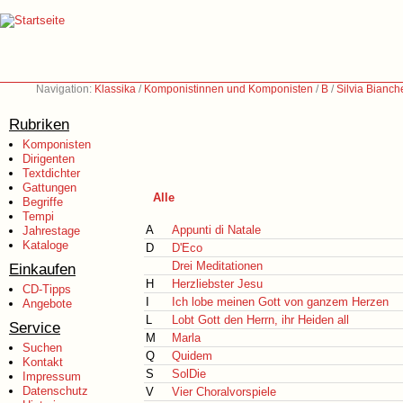
Navigation:
Klassika
/
Komponistinnen und Komponisten
/
B
/
Silvia Bianch
Rubriken
Komponisten
Dirigenten
Textdichter
Gattungen
Alle
Begriffe
Tempi
A
Appunti di Natale
Jahrestage
Kataloge
D
D'Eco
Drei Meditationen
Einkaufen
H
Herzliebster Jesu
CD-Tipps
I
Ich lobe meinen Gott von ganzem Herzen
Angebote
L
Lobt Gott den Herrn, ihr Heiden all
Service
M
Marla
Suchen
Q
Quidem
Kontakt
S
SolDie
Impressum
Datenschutz
V
Vier Choralvorspiele