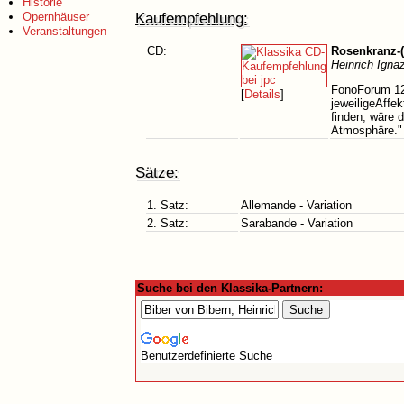
Historie
Kaufempfehlung:
Opernhäuser
Veranstaltungen
CD:
Rosenkranz-(
Heinrich Igna
FonoForum 12/
[
Details
]
jeweiligeAffe
finden, wäre 
Atmosphäre."
Sätze:
1. Satz:
Allemande - Variation
2. Satz:
Sarabande - Variation
Suche bei den Klassika-Partnern:
Benutzerdefinierte Suche