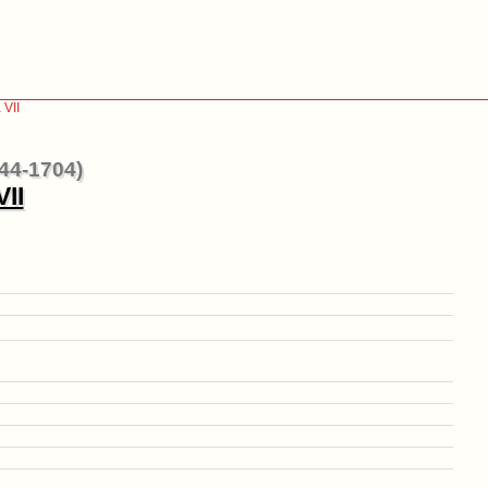
 VII
644-1704)
II