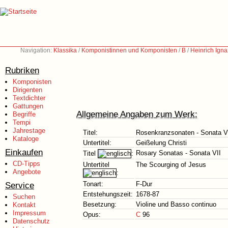
Navigation:
Klassika
/
Komponistinnen und Komponisten
/
B
/
Heinrich Igna
Rubriken
Komponisten
Dirigenten
Textdichter
Gattungen
Allgemeine Angaben zum Werk:
Begriffe
Tempi
Jahrestage
Titel:
Rosenkranzsonaten - Sonata V
Kataloge
Untertitel:
Geißelung Christi
Einkaufen
Rosary Sonatas - Sonata VII
Titel
:
CD-Tipps
Untertitel
The Scourging of Jesus
Angebote
:
Service
Tonart:
F-Dur
Entstehungszeit:
1678-87
Suchen
Besetzung:
Violine und Basso continuo
Kontakt
Impressum
Opus:
C
96
Datenschutz