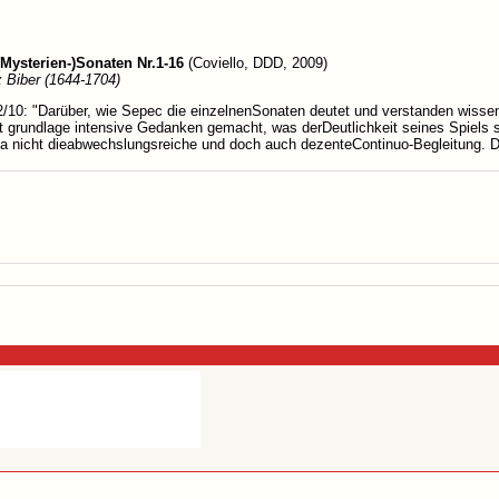
Mysterien-)Sonaten Nr.1-16
(Coviello, DDD, 2009)
z Biber (1644-1704)
10: "Darüber, wie Sepec die einzelnenSonaten deutet und verstanden wissen wi
kt grundlage intensive Gedanken gemacht, was derDeutlichkeit seines Spiels
da nicht dieabwechslungsreiche und doch auch dezenteContinuo-Begleitung. Di