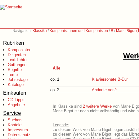
Navigation:
Klassika
/
Komponistinnen und Komponisten
/
B
/
Marie Bigot 
Rubriken
Komponisten
Werk
Dirigenten
Textdichter
Gattungen
Alle
Begriffe
Tempi
op. 1
Klaviersonate B-Dur
Jahrestage
Kataloge
op. 2
Andante varié
Einkaufen
CD-Tipps
Angebote
In Klassika sind
2 weitere Werke
von Marie Bigot
Marie Bigot ist noch nicht vollständig und wird
Service
Suchen
Kontakt
Legende:
zu diesem Werk von Marie Bigot liegen ausführl
Impressum
zu diesem Werk von Marie Bigot liegt das Libret
Datenschutz
zu diesem Werk von Marie Bigot liegt eine CD-