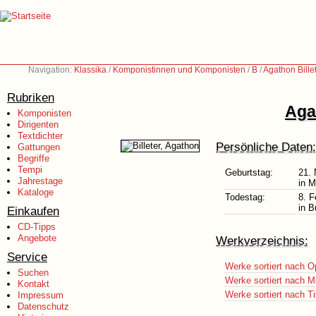
Navigation:
Klassika
/
Komponistinnen und Komponisten
/
B
/
Agathon Bille
Rubriken
Aga
Komponisten
Dirigenten
Textdichter
Persönliche Daten:
Gattungen
Begriffe
Tempi
Geburtstag:
21.
Jahrestage
in 
Kataloge
Todestag:
8. F
in B
Einkaufen
CD-Tipps
Angebote
Werkverzeichnis:
Service
Werke sortiert nach O
Suchen
Werke sortiert nach M
Kontakt
Werke sortiert nach Ti
Impressum
Datenschutz