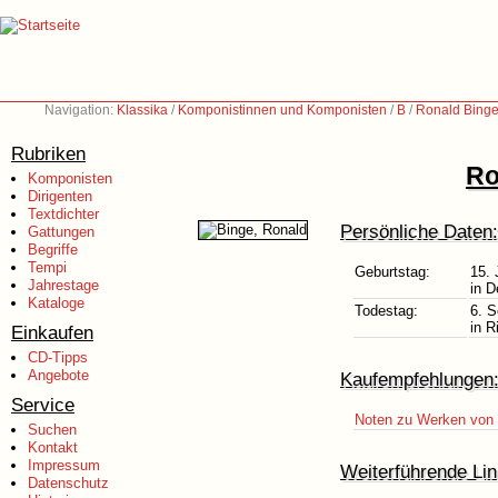
Navigation:
Klassika
/
Komponistinnen und Komponisten
/
B
/
Ronald Binge
Rubriken
Ro
Komponisten
Dirigenten
Textdichter
Persönliche Daten:
Gattungen
Begriffe
Tempi
Geburtstag:
15. 
Jahrestage
in D
Kataloge
Todestag:
6. 
in 
Einkaufen
CD-Tipps
Angebote
Kaufempfehlungen
Service
Noten zu Werken von 
Suchen
Kontakt
Impressum
Weiterführende Lin
Datenschutz