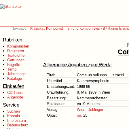
Navigation:
Klassika
/
Komponistinnen und Komponisten
/
B
/
Rainer Bischo
Rubriken
Komponisten
Com
Dirigenten
Textdichter
Gattungen
Allgemeine Angaben zum Werk:
Begriffe
Tempi
Jahrestage
Titel:
Come un sviluppo ... stracci
Kataloge
Untertitel:
Kammersymphonie
Einkaufen
Entstehungszeit:
1988-89
Uraufführung:
8. Mai 1989 in Wien
CD-Tipps
Angebote
Besetzung:
Kammerorchester
Spieldauer:
ca. 9 Minuten
Service
Verlag:
Wien: Doblinger
Suchen
Opus:
op.
25
Kontakt
Impressum
Datenschutz