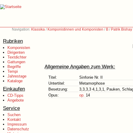
Navigation:
Klassika
/
Komponistinnen und Komponisten
/
B
/
Patrik Bishay
Rubriken
Komponisten
Dirigenten
Textdichter
Gattungen
Allgemeine Angaben zum Werk:
Begriffe
Tempi
Jahrestage
Titel:
Sinfonie Nr. II
Kataloge
Untertitel:
Metamorphose
Einkaufen
Besetzung:
3,3,3,3 4,1,3,1, Pauken, Schla
Opus:
op.
14
CD-Tipps
Angebote
Service
Suchen
Kontakt
Impressum
Datenschutz