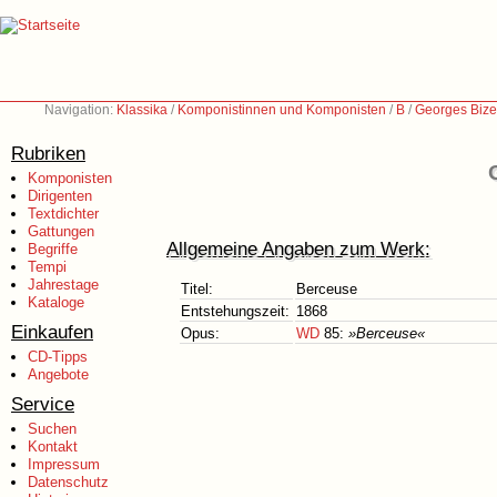
Navigation:
Klassika
/
Komponistinnen und Komponisten
/
B
/
Georges Bize
Rubriken
Komponisten
Dirigenten
Textdichter
Gattungen
Allgemeine Angaben zum Werk:
Begriffe
Tempi
Jahrestage
Titel:
Berceuse
Kataloge
Entstehungszeit:
1868
Einkaufen
Opus:
WD
85:
»Berceuse«
CD-Tipps
Angebote
Service
Suchen
Kontakt
Impressum
Datenschutz