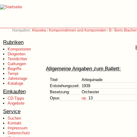
Navigation:
Klassika
/
Komponistinnen und Komponisten
/
B
/
Boris Blache
Rubriken
Komponisten
Dirigenten
Textdichter
Gattungen
Allgemeine Angaben zum Ballett:
Begriffe
Tempi
Jahrestage
Titel:
Arlequinade
Kataloge
Entstehungszeit:
1939
Einkaufen
Besetzung:
Orchester
Opus:
op.
13
CD-Tipps
Angebote
Service
Suchen
Kontakt
Impressum
Datenschutz