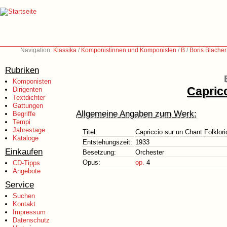
Navigation:
Klassika
/
Komponistinnen und Komponisten
/
B
/
Boris Blache
Rubriken
Komponisten
Capricc
Dirigenten
Textdichter
Gattungen
Allgemeine Angaben zum Werk:
Begriffe
Tempi
Jahrestage
Titel:
Capriccio sur un Chant Folklor
Kataloge
Entstehungszeit:
1933
Einkaufen
Besetzung:
Orchester
Opus:
op.
4
CD-Tipps
Angebote
Service
Suchen
Kontakt
Impressum
Datenschutz