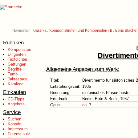
Navigation:
Klassika
/
Komponistinnen und Komponisten
/
B
/
Boris Blache
Rubriken
Komponisten
Divertiment
Dirigenten
Textdichter
Gattungen
Allgemeine Angaben zum Werk:
Begriffe
Tempi
Jahrestage
Titel:
Divertimento für sinfonisches 
Kataloge
Entstehungszeit:
1936
Einkaufen
Besetzung:
sinfonisches Blasorchester
Erstdruck:
Berlin: Bote & Bock, 1937
CD-Tipps
Angebote
Opus:
op.
7
Service
Suchen
Kontakt
Impressum
Datenschutz