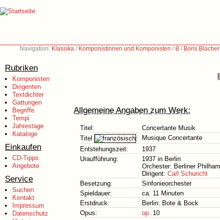
Navigation:
Klassika
/
Komponistinnen und Komponisten
/
B
/
Boris Blache
Rubriken
Komponisten
Dirigenten
Textdichter
Gattungen
Allgemeine Angaben zum Werk:
Begriffe
Tempi
Jahrestage
Titel:
Concertante Musik
Kataloge
Musique Concertante
Titel
:
Einkaufen
Entstehungszeit:
1937
CD-Tipps
Uraufführung:
1937 in Berlin
Angebote
Orchester: Berliner Philhar
Dirigent:
Carl Schuricht
Service
Besetzung:
Sinfonieorchester
Suchen
Spieldauer:
ca. 11 Minuten
Kontakt
Erstdruck:
Berlin: Bote & Bock
Impressum
Opus:
op.
10
Datenschutz