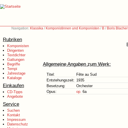
Navigation:
Klassika
/
Komponistinnen und Komponisten
/
B
/
Boris Blache
Rubriken
Komponisten
Dirigenten
Textdichter
Gattungen
Allgemeine Angaben zum Werk:
Begriffe
Tempi
Jahrestage
Titel:
Fête au Sud
Kataloge
Entstehungszeit:
1935
Einkaufen
Besetzung:
Orchester
Opus:
op.
6a
CD-Tipps
Angebote
Service
Suchen
Kontakt
Impressum
Datenschutz