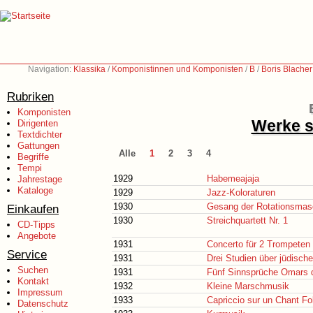
Navigation:
Klassika
/
Komponistinnen und Komponisten
/
B
/
Boris Blache
Rubriken
Komponisten
Werke s
Dirigenten
Textdichter
Gattungen
Alle
1
2
3
4
Begriffe
Tempi
1929
Habemeajaja
Jahrestage
Kataloge
1929
Jazz-Koloraturen
1930
Gesang der Rotationsmas
Einkaufen
1930
Streichquartett Nr. 1
CD-Tipps
Angebote
1931
Concerto für 2 Trompeten 
Service
1931
Drei Studien über jüdische
Suchen
1931
Fünf Sinnsprüche Omars 
Kontakt
1932
Kleine Marschmusik
Impressum
1933
Capriccio sur un Chant Fo
Datenschutz