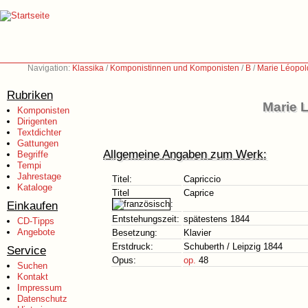
Navigation:
Klassika
/
Komponistinnen und Komponisten
/
B
/
Marie Léopol
Rubriken
Marie 
Komponisten
Dirigenten
Textdichter
Gattungen
Allgemeine Angaben zum Werk:
Begriffe
Tempi
Jahrestage
Titel:
Capriccio
Kataloge
Titel
Caprice
Einkaufen
:
Entstehungszeit:
spätestens 1844
CD-Tipps
Angebote
Besetzung:
Klavier
Erstdruck:
Schuberth / Leipzig 1844
Service
Opus:
op.
48
Suchen
Kontakt
Impressum
Datenschutz