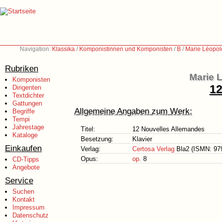
Navigation:
Klassika
/
Komponistinnen und Komponisten
/
B
/
Marie Léopol
Rubriken
Marie 
Komponisten
12
Dirigenten
Textdichter
Gattungen
Allgemeine Angaben zum Werk:
Begriffe
Tempi
Jahrestage
Titel:
12 Nouvelles Allemandes
Kataloge
Besetzung:
Klavier
Einkaufen
Verlag:
Certosa Verlag
Bla2 (ISMN: 979
Opus:
op.
8
CD-Tipps
Angebote
Service
Suchen
Kontakt
Impressum
Datenschutz