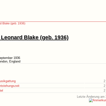
d Blake (geb. 1936)
 Leonard Blake (geb. 1936)
September 1936
ondon, England
usikgattung
2
ntstehungszeit
2
tel
2
Letzte Änderung am 