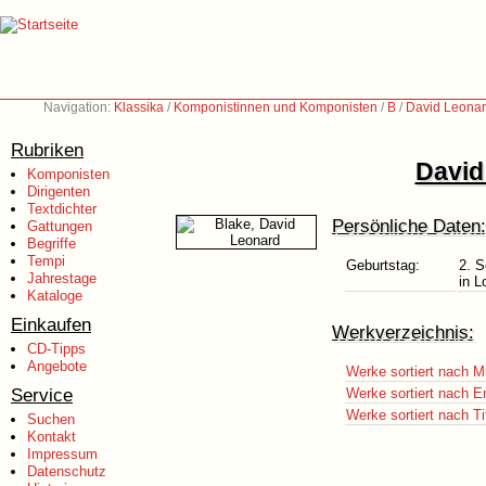
Navigation:
Klassika
/
Komponistinnen und Komponisten
/
B
/
David Leonar
Rubriken
David
Komponisten
Dirigenten
Textdichter
Persönliche Daten:
Gattungen
Begriffe
Tempi
Geburtstag:
2. 
Jahrestage
in L
Kataloge
Einkaufen
Werkverzeichnis:
CD-Tipps
Angebote
Werke sortiert nach M
Service
Werke sortiert nach E
Werke sortiert nach Ti
Suchen
Kontakt
Impressum
Datenschutz