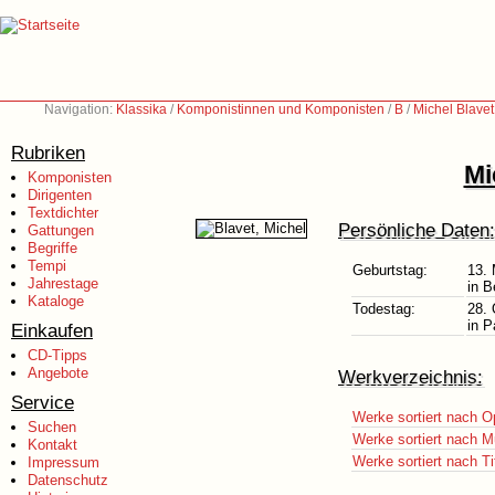
Navigation:
Klassika
/
Komponistinnen und Komponisten
/
B
/
Michel Blave
Rubriken
Mi
Komponisten
Dirigenten
Textdichter
Persönliche Daten:
Gattungen
Begriffe
Tempi
Geburtstag:
13.
Jahrestage
in B
Kataloge
Todestag:
28. 
in P
Einkaufen
CD-Tipps
Angebote
Werkverzeichnis:
Service
Werke sortiert nach O
Suchen
Werke sortiert nach M
Kontakt
Werke sortiert nach Ti
Impressum
Datenschutz