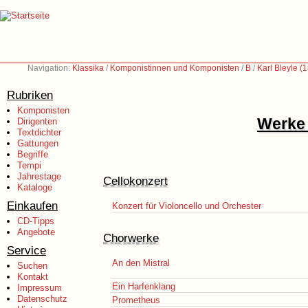
Navigation:
Klassika
/
Komponistinnen und Komponisten
/
B
/
Karl Bleyle (
Rubriken
Komponisten
Werke 
Dirigenten
Textdichter
Gattungen
Begriffe
Tempi
Jahrestage
Cellokonzert
Kataloge
Einkaufen
Konzert für Violoncello und Orchester
CD-Tipps
Angebote
Chorwerke
Service
An den Mistral
Suchen
Kontakt
Ein Harfenklang
Impressum
Datenschutz
Prometheus