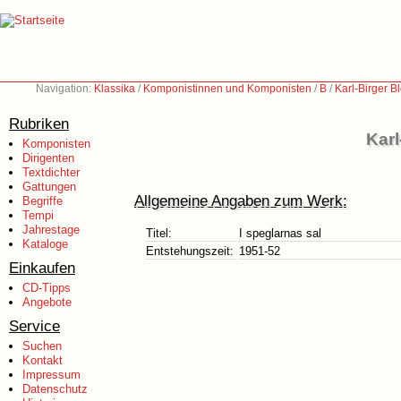
Navigation:
Klassika
/
Komponistinnen und Komponisten
/
B
/
Karl-Birger 
Rubriken
Karl
Komponisten
Dirigenten
Textdichter
Gattungen
Allgemeine Angaben zum Werk:
Begriffe
Tempi
Jahrestage
Titel:
I speglarnas sal
Kataloge
Entstehungszeit:
1951-52
Einkaufen
CD-Tipps
Angebote
Service
Suchen
Kontakt
Impressum
Datenschutz