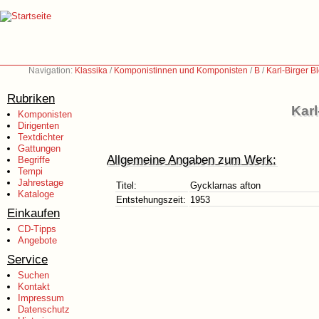
Navigation:
Klassika
/
Komponistinnen und Komponisten
/
B
/
Karl-Birger 
Rubriken
Karl
Komponisten
Dirigenten
Textdichter
Gattungen
Allgemeine Angaben zum Werk:
Begriffe
Tempi
Jahrestage
Titel:
Gycklarnas afton
Kataloge
Entstehungszeit:
1953
Einkaufen
CD-Tipps
Angebote
Service
Suchen
Kontakt
Impressum
Datenschutz