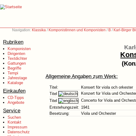
Navigation:
Klassika
/
Komponistinnen und Komponisten
/
B
/
Karl-Birger 
Rubriken
Karl
Komponisten
Kons
Dirigenten
Textdichter
(Kon
Gattungen
Begriffe
Tempi
Allgemeine Angaben zum Werk:
Jahrestage
Kataloge
Titel:
Konsert för viola och orkester
Einkaufen
Konzert für Viola und Orcheste
Titel
:
CD-Tipps
Concerto for Viola and Orchest
Titel
:
Angebote
Entstehungszeit:
1941
Service
Besetzung:
Viola und Orchester
Suchen
Kontakt
Impressum
Datenschutz