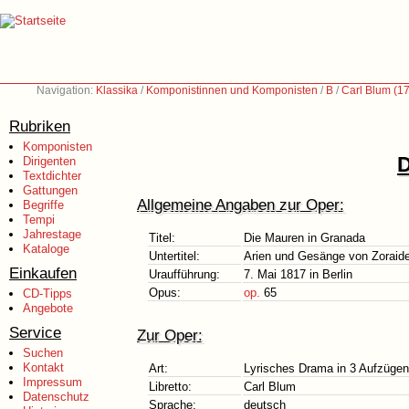
Navigation:
Klassika
/
Komponistinnen und Komponisten
/
B
/
Carl Blum (1
Rubriken
Komponisten
D
Dirigenten
Textdichter
Gattungen
Allgemeine Angaben zur Oper:
Begriffe
Tempi
Jahrestage
Titel:
Die Mauren in Granada
Kataloge
Untertitel:
Arien und Gesänge von Zoraid
Einkaufen
Uraufführung:
7. Mai 1817 in Berlin
Opus:
op.
65
CD-Tipps
Angebote
Service
Zur Oper:
Suchen
Kontakt
Art:
Lyrisches Drama in 3 Aufzügen
Impressum
Libretto:
Carl Blum
Datenschutz
Sprache:
deutsch