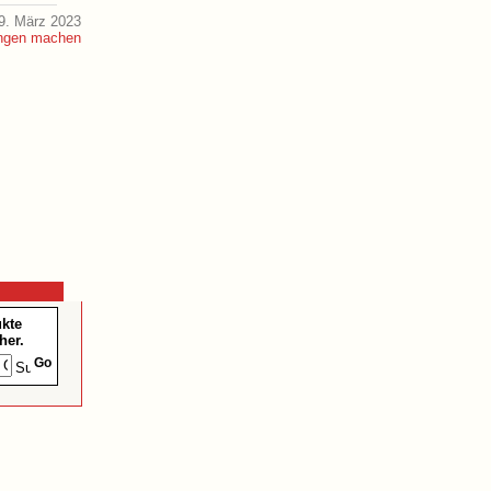
9. März 2023
ukte
her.
Go