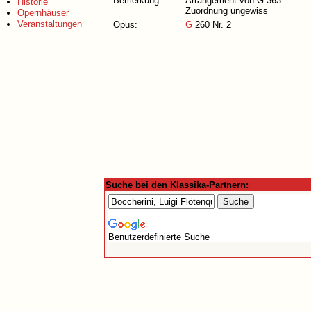
Bemerkung:
Arrangement von G 363
Historie
Zuordnung ungewiss
Opernhäuser
Veranstaltungen
Opus:
G
260 Nr. 2
Suche bei den Klassika-Partnern:
Benutzerdefinierte Suche