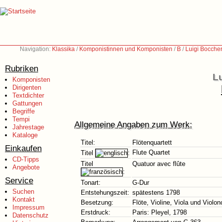
Navigation:
Klassika
/
Komponistinnen und Komponisten
/
B
/
Luigi Boccher
Rubriken
Lu
Komponisten
Dirigenten
Textdichter
Gattungen
Begriffe
Tempi
Allgemeine Angaben zum Werk:
Jahrestage
Kataloge
Titel:
Flötenquartett
Einkaufen
Flute Quartet
Titel
:
CD-Tipps
Titel
Quatuor avec flûte
Angebote
:
Service
Tonart:
G-Dur
Suchen
Entstehungszeit:
spätestens 1798
Kontakt
Besetzung:
Flöte, Violine, Viola und Violon
Impressum
Erstdruck:
Paris: Pleyel, 1798
Datenschutz