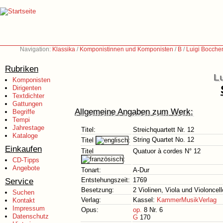
Navigation:
Klassika
/
Komponistinnen und Komponisten
/
B
/
Luigi Boccher
Rubriken
Lu
Komponisten
Dirigenten
Textdichter
Gattungen
Allgemeine Angaben zum Werk:
Begriffe
Tempi
Jahrestage
Titel:
Streichquartett Nr. 12
Kataloge
String Quartet No. 12
Titel
:
Einkaufen
Titel
Quatuor à cordes N° 12
:
CD-Tipps
Angebote
Tonart:
A-Dur
Service
Entstehungszeit:
1769
Besetzung:
2 Violinen, Viola und Violoncell
Suchen
Verlag:
Kassel:
KammerMusikVerlag
Kontakt
Impressum
Opus:
op.
8 Nr. 6
Datenschutz
G
170