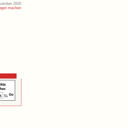
ovember 2020
ukte
her.
Go