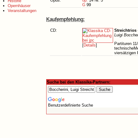
Opus:
op.
14 Nr. 5
Historie
G
99
Opernhäuser
Veranstaltungen
Kaufempfehlung:
CD:
Streichtrios
Luigi Boccher
Partituren 1
[
Details
]
technischeMe
viersätzigen
Suche bei den Klassika-Partnern:
Benutzerdefinierte Suche