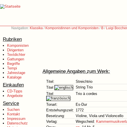
Navigation:
Klassika
/
Komponistinnen und Komponisten
/
B
/
Luigi Boccher
Rubriken
Komponisten
Dirigenten
Textdichter
Gattungen
Begriffe
Tempi
Allgemeine Angaben zum Werk:
Jahrestage
Kataloge
Titel:
Streichtrio
Einkaufen
String Trio
Titel
:
CD-Tipps
Titel
Trio à cordes
Angebote
:
Service
Tonart:
Es-Dur
Suchen
Entstehungszeit:
1772
Kontakt
Besetzung:
Violine, Viola und Violoncello
Impressum
Verlag:
Wegscheid:
Kammermusikverl
Datenschutz