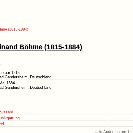
öhme (1815-1884)
inand Böhme (1815-1884)
ebruar 1815
Bad Gandersheim, Deutschland
Mai 1884
Bad Gandersheim, Deutschland
puszahl
usikgattung
tel
Letzte Änderung am 12.