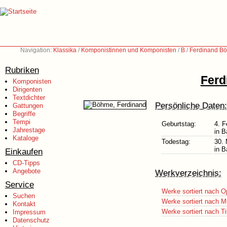
Navigation:
Klassika
/
Komponistinnen und Komponisten
/
B
/
Ferdinand B
Rubriken
Ferd
Komponisten
Dirigenten
Textdichter
Persönliche Daten:
Gattungen
Begriffe
Tempi
Geburtstag:
4. F
Jahrestage
in 
Kataloge
Todestag:
30. 
in 
Einkaufen
CD-Tipps
Angebote
Werkverzeichnis:
Service
Werke sortiert nach O
Suchen
Werke sortiert nach M
Kontakt
Werke sortiert nach Ti
Impressum
Datenschutz