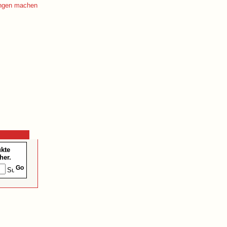
ukte
her.
Go