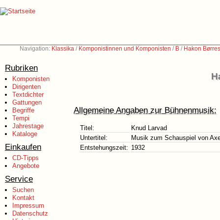
Navigation:
Klassika
/
Komponistinnen und Komponisten
/
B
/
Hakon Børres
Rubriken
H
Komponisten
Dirigenten
Textdichter
Gattungen
Allgemeine Angaben zur Bühnenmusik:
Begriffe
Tempi
Jahrestage
Titel:
Knud Larvad
Kataloge
Untertitel:
Musik zum Schauspiel von Axe
Einkaufen
Entstehungszeit:
1932
CD-Tipps
Angebote
Service
Suchen
Kontakt
Impressum
Datenschutz