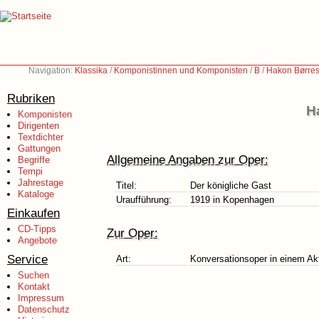
Navigation:
Klassika
/
Komponistinnen und Komponisten
/
B
/
Hakon Børres
Rubriken
H
Komponisten
Dirigenten
Textdichter
Gattungen
Allgemeine Angaben zur Oper:
Begriffe
Tempi
Jahrestage
Titel:
Der königliche Gast
Kataloge
Uraufführung:
1919 in Kopenhagen
Einkaufen
CD-Tipps
Zur Oper:
Angebote
Service
Art:
Konversationsoper in einem Ak
Suchen
Kontakt
Impressum
Datenschutz