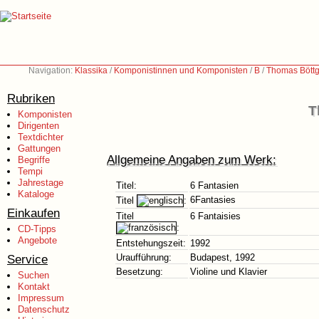
Navigation:
Klassika
/
Komponistinnen und Komponisten
/
B
/
Thomas Böttg
Rubriken
T
Komponisten
Dirigenten
Textdichter
Gattungen
Allgemeine Angaben zum Werk:
Begriffe
Tempi
Jahrestage
Titel:
6 Fantasien
Kataloge
6Fantasies
Titel
:
Einkaufen
Titel
6 Fantaisies
:
CD-Tipps
Angebote
Entstehungszeit:
1992
Service
Uraufführung:
Budapest, 1992
Besetzung:
Violine und Klavier
Suchen
Kontakt
Impressum
Datenschutz