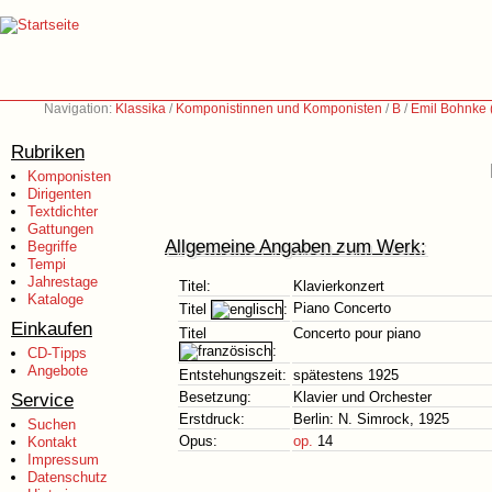
Navigation:
Klassika
/
Komponistinnen und Komponisten
/
B
/
Emil Bohnke 
Rubriken
Komponisten
Dirigenten
Textdichter
Gattungen
Allgemeine Angaben zum Werk:
Begriffe
Tempi
Jahrestage
Titel:
Klavierkonzert
Kataloge
Piano Concerto
Titel
:
Einkaufen
Titel
Concerto pour piano
:
CD-Tipps
Angebote
Entstehungszeit:
spätestens 1925
Service
Besetzung:
Klavier und Orchester
Erstdruck:
Berlin: N. Simrock, 1925
Suchen
Opus:
op.
14
Kontakt
Impressum
Datenschutz