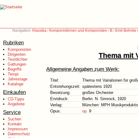
Navigation:
Klassika
/
Komponistinnen und Komponisten
/
B
/
Emil Bohnke 
Rubriken
Komponisten
Thema mit V
Dirigenten
Textdichter
Gattungen
Allgemeine Angaben zum Werk:
Begriffe
Tempi
Jahrestage
Titel:
Thema mit Variationen für gro
Kataloge
Entstehungszeit:
spätestens 1920
Einkaufen
Besetzung:
großes Orchester
Erstdruck:
Berlin: N. Simrock, 1920
CD-Tipps
Angebote
Verlag:
München: MPH Musikproduktion
Opus:
op.
9
Service
Suchen
Kontakt
Impressum
Datenschutz