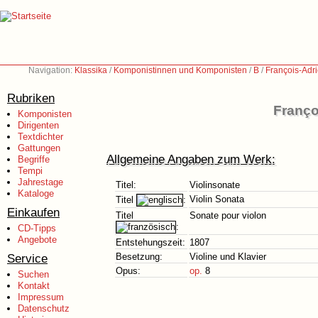
Navigation:
Klassika
/
Komponistinnen und Komponisten
/
B
/
François-Adr
Rubriken
Franço
Komponisten
Dirigenten
Textdichter
Gattungen
Allgemeine Angaben zum Werk:
Begriffe
Tempi
Jahrestage
Titel:
Violinsonate
Kataloge
Violin Sonata
Titel
:
Einkaufen
Titel
Sonate pour violon
:
CD-Tipps
Angebote
Entstehungszeit:
1807
Service
Besetzung:
Violine und Klavier
Opus:
op.
8
Suchen
Kontakt
Impressum
Datenschutz