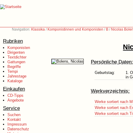
Navigation:
Klassika
/
Komponistinnen und Komponisten
/
B
/
Nicolas Bolen
Rubriken
Nic
Komponisten
Dirigenten
Textdichter
Persönliche Daten:
Gattungen
Begriffe
Tempi
Geburtstag:
1. O
Jahrestage
in G
Kataloge
Einkaufen
Werkverzeichnis:
CD-Tipps
Angebote
Werke sortiert nach M
Service
Werke sortiert nach E
Werke sortiert nach Ti
Suchen
Kontakt
Impressum
Datenschutz