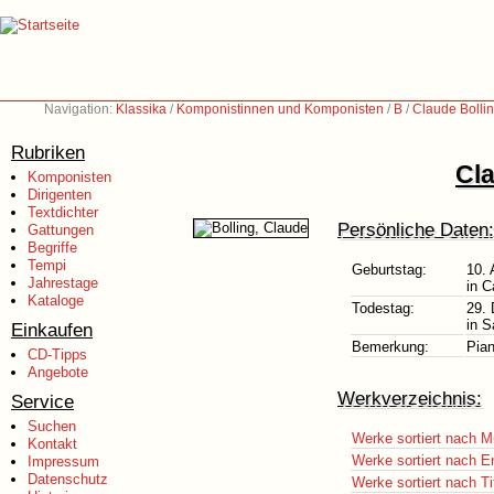
Navigation:
Klassika
/
Komponistinnen und Komponisten
/
B
/
Claude Bolli
Rubriken
Cla
Komponisten
Dirigenten
Textdichter
Persönliche Daten:
Gattungen
Begriffe
Tempi
Geburtstag:
10. 
Jahrestage
in C
Kataloge
Todestag:
29.
in S
Einkaufen
Bemerkung:
Pian
CD-Tipps
Angebote
Werkverzeichnis:
Service
Suchen
Werke sortiert nach M
Kontakt
Werke sortiert nach E
Impressum
Datenschutz
Werke sortiert nach Ti